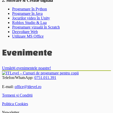
2. Software & Creatie digitala
Programare în Python
Programare în Java
Jocurilor video în Unity
Roblox Studio & Lua
Programare vizuală în Scratch
Dezvoltare Web
Utilizare MS Office
Evenimente
Urmăriți evenimentele noastre!
Telefon/WhatsApp:
0751.011.391
E-mail:
office@itlevel.ro
Termeni și Condiții
Politica Cookies
Newsletter