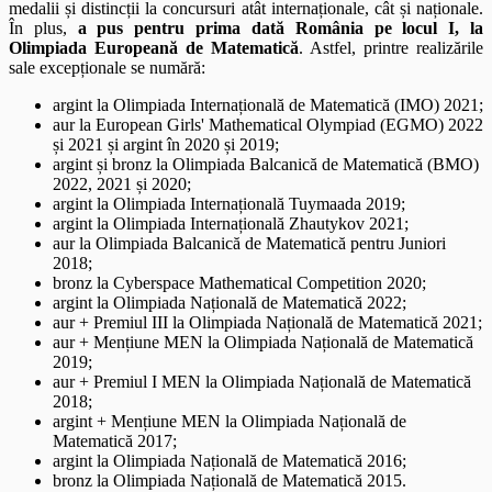
medalii și distincții la concursuri atât internaționale, cât și naționale.
În plus,
a pus pentru prima dată România pe locul I, la
Olimpiada Europeană de Matematică
. Astfel, printre realizările
sale excepționale se numără:
argint la Olimpiada Internațională de Matematică (IMO) 2021;
aur la European Girls' Mathematical Olympiad (EGMO) 2022
și 2021 și argint în 2020 și 2019;
argint și bronz la Olimpiada Balcanică de Matematică (BMO)
2022, 2021 și 2020;
argint la Olimpiada Internațională Tuymaada 2019;
argint la Olimpiada Internațională Zhautykov 2021;
aur la Olimpiada Balcanică de Matematică pentru Juniori
2018;
bronz la Cyberspace Mathematical Competition 2020;
argint la Olimpiada Națională de Matematică 2022;
aur + Premiul III la Olimpiada Națională de Matematică 2021;
aur + Mențiune MEN la Olimpiada Națională de Matematică
2019;
aur + Premiul I MEN la Olimpiada Națională de Matematică
2018;
argint + Mențiune MEN la Olimpiada Națională de
Matematică 2017;
argint la Olimpiada Națională de Matematică 2016;
bronz la Olimpiada Națională de Matematică 2015.