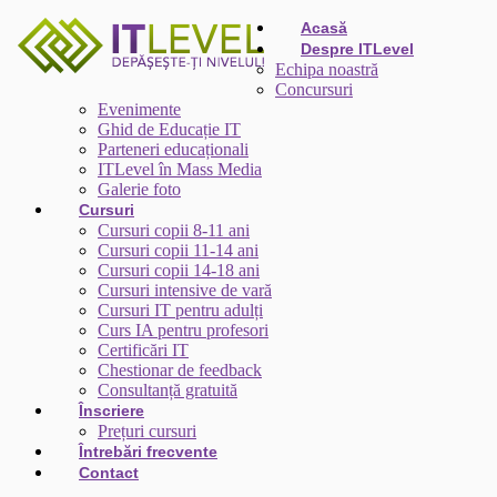
Acasă
Despre ITLevel
Echipa noastră
Concursuri
Evenimente
Ghid de Educație IT
Parteneri educaționali
ITLevel în Mass Media
Galerie foto
Cursuri
Cursuri copii 8-11 ani
Cursuri copii 11-14 ani
Cursuri copii 14-18 ani
Cursuri intensive de vară
Cursuri IT pentru adulți
Curs IA pentru profesori
Certificări IT
Chestionar de feedback
Consultanță gratuită
Înscriere
Prețuri cursuri
Întrebări frecvente
Contact