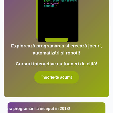
print
(
"Start your journey!"
)
create_game
()
automate
()
Explorează programarea și creează jocuri,
automatizări și roboți!
Cursuri interactive cu traineri de elită!
Înscrie-te acum!
 programării a început în 2018!