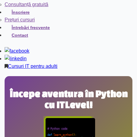
Consultanță gratuită
Înscriere
Prețuri cursuri
Întrebări frecvente
Contact
Cursuri IT pentru adulti
Începe aventura în Python
cu ITLevel!
# Python code
def
learn_python
():