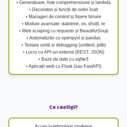
• Generatoare, liste comprehensiune și lambda
• Decoratori și funcții de ordin înalt
• Manageri de context și fișiere binare
• Module avansate: datetime, os, shutil, re
• Web scraping cu requests și BeautifulSoup
• Automatizări cu openpyxl și pandas
• Testare unită și debugging (unittest, pdb)
• Lucru cu API-uri externe (REST, JSON)
• Baze de date cu sqlite3
• Aplicații web cu Flask (sau FastAPI)
Ce castigi?
Acces la tehnologii moderne