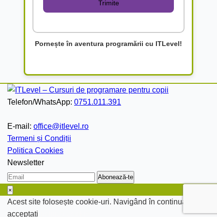
Pornește în aventura programării cu ITLevel!
Telefon/WhatsApp:
0751.011.391
E-mail:
office@itlevel.ro
Termeni și Condiții
Politica Cookies
Newsletter
×
Acest site folosește cookie-uri. Navigând în continuare
acceptați
politica cookie