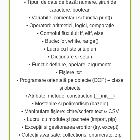
• Tipuri de date de bază: numere, șiruri de
caractere, boolean
• Variabile, comentarii și funcția print()
• Operatori: aritmetici, logici, comparație
• Controlul fluxului: if, elif, else
• Bucle: for, while, range()
• Lucru cu liste și tupluri
• Dicționare și seturi
• Funcții: definire, apelare, argumente
• Fișiere .txt_
• Programare orientată pe obiecte (OOP) – clase
și obiecte
• Atribute, metode, constructori (__init__)
• Moștenire și polimorfism (bazele)
• Manipulare fișiere: citire/scriere text & CSV
• Lucrul cu module și pachete (import, pip)
• Excepții și gestionarea erorilor (try, except)
• Colecții avansate: collections, enumerate, zip