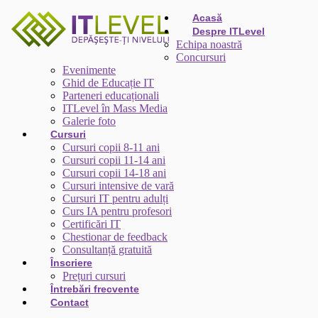
Acasă
Despre ITLevel
Echipa noastră
Concursuri
Evenimente
Ghid de Educație IT
Parteneri educaționali
ITLevel în Mass Media
Galerie foto
Cursuri
Cursuri copii 8-11 ani
Cursuri copii 11-14 ani
Cursuri copii 14-18 ani
Cursuri intensive de vară
Cursuri IT pentru adulți
Curs IA pentru profesori
Certificări IT
Chestionar de feedback
Consultanță gratuită
Înscriere
Prețuri cursuri
Întrebări frecvente
Contact